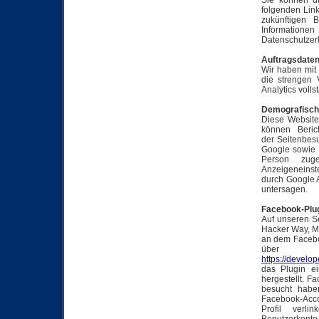
Sie können di
folgenden Link
zukünftigen 
Informatione
Datenschutzer
Auftragsdaten
Wir haben mit
die strengen
Analytics volls
Demografisch
Diese Website
können Beric
der Seitenbes
Google sowie 
Person zug
Anzeigeneinst
durch Google A
untersagen.
Facebook-Plug
Auf unseren Se
Hacker Way, Me
an dem Faceboo
über d
https://develo
das Plugin e
hergestellt. F
besucht habe
Facebook-Accou
Profil verl