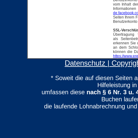
Benutzerkonto 
vom Inhalt de
Informationen
de.facebook.c
Seiten Ihrem F
Benutzerkonto
SSL-Verschlü
Übertragung 
als Seitenbet
erkennen Sie d
an dem Schlos
können die Dat
https://www.er
Datenschutz
| Copyri
* Soweit die auf diesen Seiten
Hilfeleistung i
umfassen diese
nach § 6 Nr. 3 u
Buchen laufe
die laufende Lohnabrechnung und