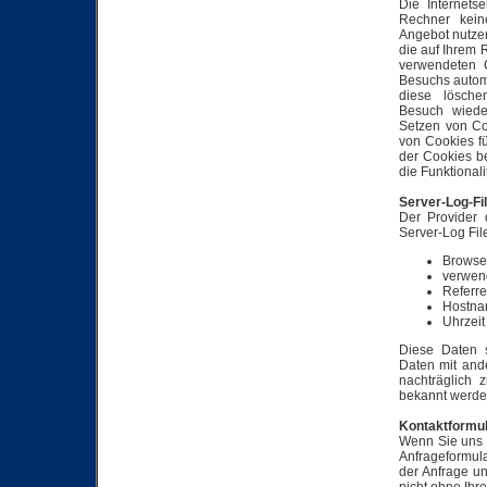
Die Internets
Rechner kein
Angebot nutzer
die auf Ihrem 
verwendeten 
Besuchs automa
diese lösch
Besuch wiede
Setzen von Co
von Cookies f
der Cookies b
die Funktionali
Server-Log-Fi
Der Provider 
Server-Log File
Browse
verwen
Referr
Hostna
Uhrzeit
Diese Daten 
Daten mit and
nachträglich 
bekannt werde
Kontaktformu
Wenn Sie uns 
Anfrageformul
der Anfrage un